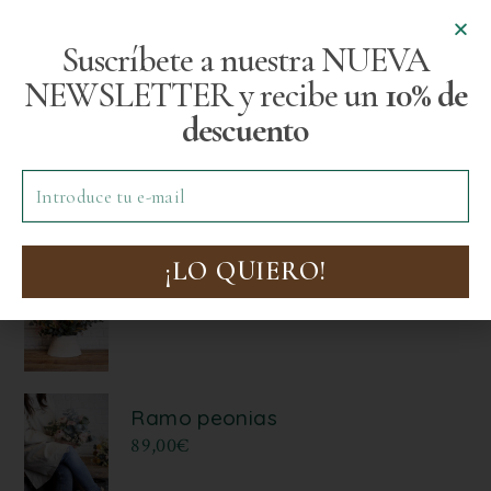
Suscríbete a nuestra NUEVA
Productos destacados
NEWSLETTER y recibe un
10% de
descuento
Centro Laida
75,00
€
¡LO QUIERO!
Centro Natura
159,00
€
Ramo peonias
89,00
€