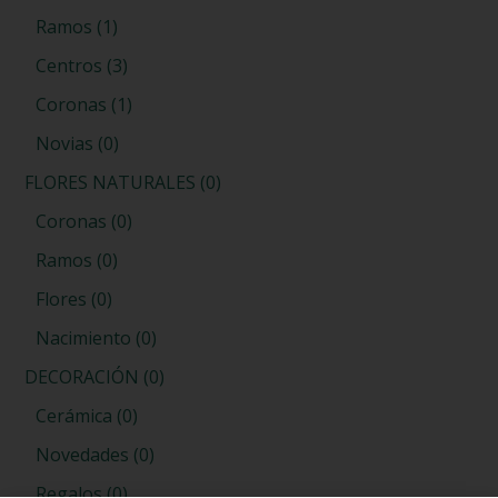
Ramos
(1)
Centros
(3)
Coronas
(1)
Novias
(0)
FLORES NATURALES
(0)
Coronas
(0)
Ramos
(0)
Flores
(0)
Nacimiento
(0)
DECORACIÓN
(0)
Cerámica
(0)
Novedades
(0)
Regalos
(0)