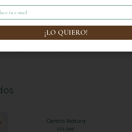
iones siempre se realizarán lo más parecido posible, respe
. Nuetros trabajos son artesanales y como no hay dos flores
 y siempre los realizaremos con todo nuestro cariño y exper
eservadas son flores naturales, seleccionadas en su moment
¡LO QUIERO!
s. Solo trabajamos con las mejores marcas y con productos
s mas de 20 años de experiencia en el sector, hace que nues
tengan un resultado y una durabilidad excepcional.
dos
Centro Natura
d
Sold
Sold
159,00
€