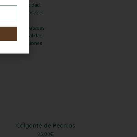
tando la cantidad,
 iguales, todos son
iencia.
o optimo y tratadas
 de máxima calidad,
tras composiciones
Colgante de Peonias
95,00
€