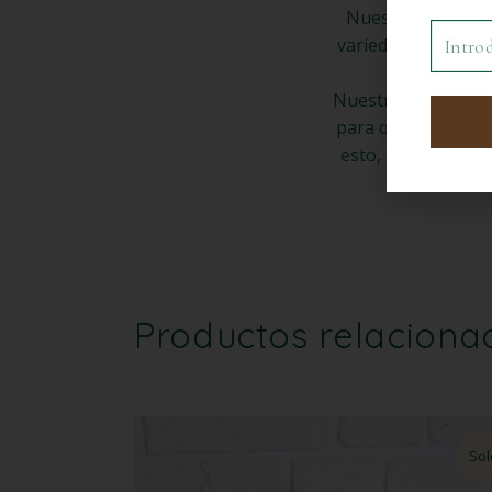
Nuestras composic
variedad y colores
únicos
Nuestras flores pr
para que duren año
esto, sumado a lo
Productos relaciona
Sol