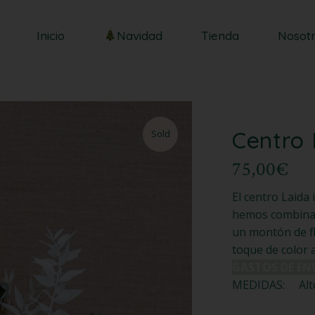
Centros
Inicio
Navidad
Tienda
Nosot
Ramos
Centros
Ramos
Centro 
Sold
75,00
€
El centro Laida 
hemos combinado
un montón de flo
toque de color 
GASTOS DE EN
MEDIDAS: Alto: