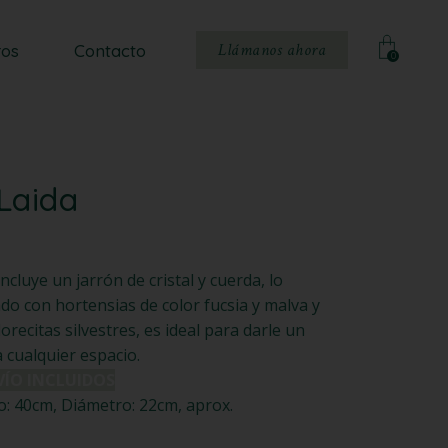
Llámanos ahora
ros
Contacto
0
Laida
incluye un jarrón de cristal y cuerda, lo
 con hortensias de color fucsia y malva y
recitas silvestres, es ideal para darle un
a cualquier espacio.
VÍO INCLUIDOS
 40cm, Diámetro: 22cm, aprox.