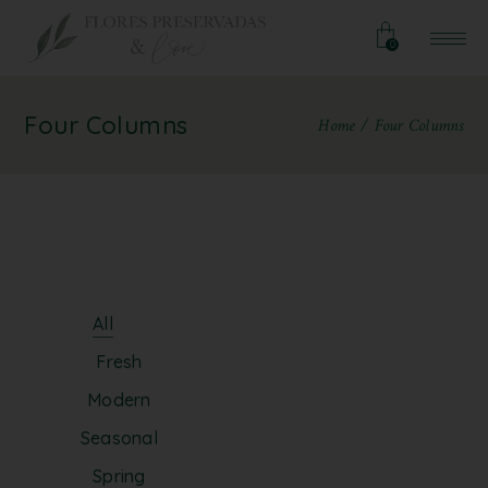
0
Four Columns
Home
Four Columns
All
Fresh
Modern
Seasonal
Spring