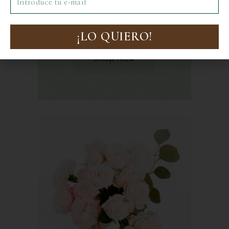
Shop Flowers
winter sale under 39$
¡LO QUIERO!
Shop Now