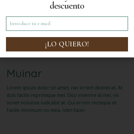
descuento
¡LO QUIERO!
Muinar
Lorem ipsum dolor sit amet, nec errem diceret et. At
duis facilis reprimique mel. Dico invenire id mel, vis
sonet noluisse iudicabit at. Qui errem recteque et.
Facilis minimum no mea, nibh facer.