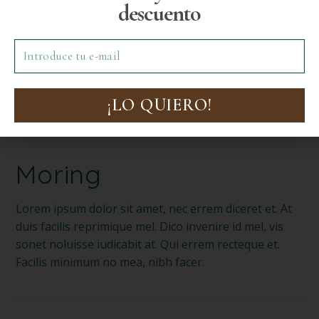
descuento
¡LO QUIERO!
Moring
Lorem ipsum dolor sit amet, nec errem diceret et. At
duis facilis reprimique mel. Dico invenire id mel, vis
sonet noluisse iudicabit at. Qui errem recteque et.
Facilis minimum no mea, nibh facer.