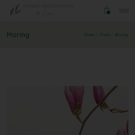
0
Moring
Home
Fresh
Moring