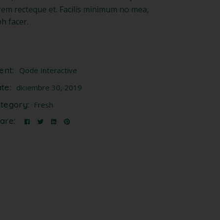
rem recteque et. Facilis minimum no mea,
bh facer.
ient:
Qode Interactive
te:
diciembre 30, 2019
tegory:
Fresh
are: