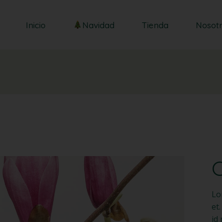
Centros
Inicio
Navidad
Tienda
Nosot
Ramos
Centros
Ramos
Lo
et
id