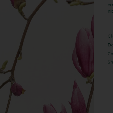
er
ni
Cl
Da
Ca
Sh