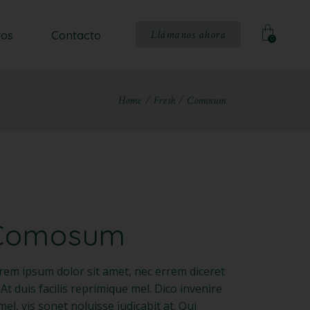
Llámanos ahora
ros
Contacto
0
Home
Fresh
Comosum
Comosum
rem ipsum dolor sit amet, nec errem diceret
. At duis facilis reprimique mel. Dico invenire
 mel, vis sonet noluisse iudicabit at. Qui