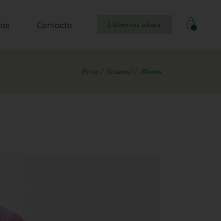
Llámanos ahora
ros
Contacto
0
Home
Seasonal
Blooms