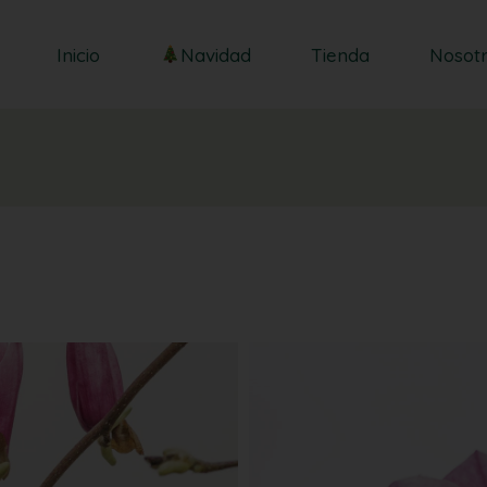
Centros
Inicio
Navidad
Tienda
Nosot
Ramos
Centros
Ramos