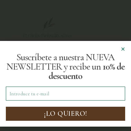
Suscríbete a nuestra NUEVA
NEWSLETTER y recibe un
10% de
descuento
Enviar
¡LO QUIERO!
Acepto la Política de privacidad